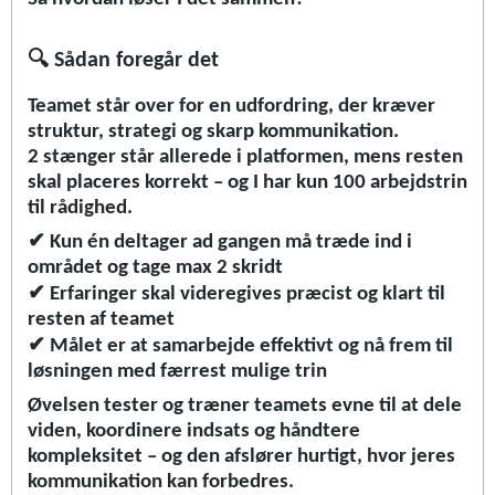
🔍
Sådan foregår det
Teamet står over for en udfordring, der kræver
struktur, strategi og skarp kommunikation.
2 stænger står allerede i platformen, mens resten
skal placeres korrekt – og I har kun 100 arbejdstrin
til rådighed.
✔
Kun én deltager ad gangen må træde ind i
området og tage max 2 skridt
✔
Erfaringer skal videregives pr
æ
cist og klart til
resten af teamet
✔
M
å
let er at samarbejde effektivt og n
å
frem til
l
ø
sningen med f
æ
rrest mulige trin
Øvelsen tester og træner teamets evne til at dele
viden, koordinere indsats og håndtere
kompleksitet – og den afslører hurtigt, hvor jeres
kommunikation kan forbedres.