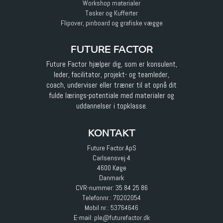
Workshop materialer
Tasker og Kufferter
Flipover, pinboard og grafiske vægge
FUTURE FACTOR
Future Factor hjælper dig, som er konsulent,
leder, facilitator, projekt- og teamleder,
coach, underviser eller træner til at opnå dit
fulde lærings-potentiale med materialer og
uddannelser i topklasse.
KONTAKT
Future Factor ApS
Carlsensvej 4
4600 Køge
Danmark
CVR-nummer: 35 84 25 86
Telefonnr.:
70202054
Mobil nr.:
53764646
E-mail
:
ple@futurefactor.dk