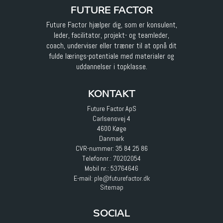
FUTURE FACTOR
Future Factor hjælper dig, som er konsulent,
leder, facilitator, projekt- og teamleder,
coach, underviser eller træner til at opnå dit
fulde lærings-potentiale med materialer og
uddannelser i topklasse.
KONTAKT
Future Factor ApS
Carlsensvej 4
4600 Køge
Danmark
CVR-nummer: 35 84 25 86
Telefonnr.:
70202054
Mobil nr.:
53764646
E-mail
:
ple@futurefactor.dk
Sitemap
SOCIAL