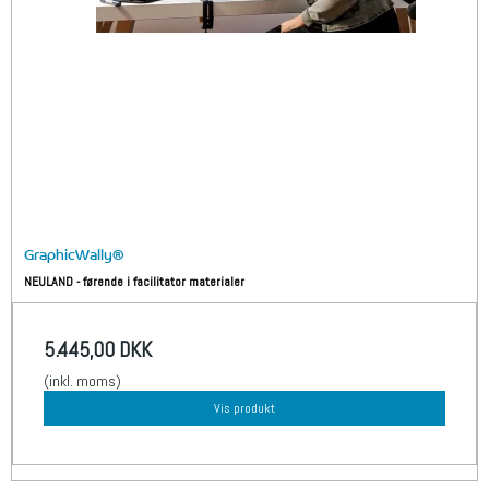
GraphicWally®
NEULAND - førende i facilitator materialer
5.445,00 DKK
(inkl. moms)
Vis produkt