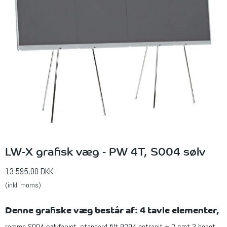
LW-X grafisk væg - PW 4T, S004 sølv
13.595,00 DKK
(inkl. moms)
Denne grafiske væg består af: 4 tavle elementer,
ramme S004 sølvfarvet, standard filt 9294 antracit + 2 sæt 3 benet