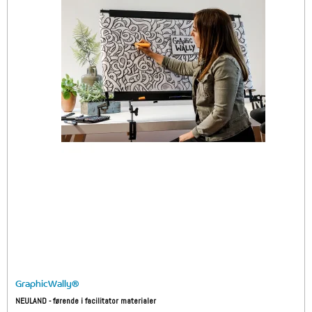
GraphicWally®
NEULAND - førende i facilitator materialer