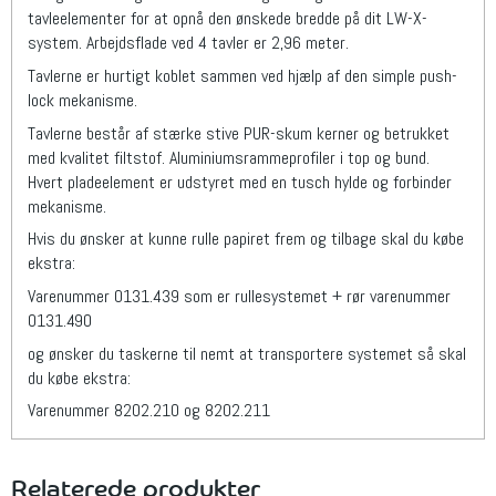
tavleelementer for at opnå den ønskede bredde på dit LW-X-
system. Arbejdsflade ved 4 tavler er 2,96 meter.
Tavlerne er hurtigt koblet sammen ved hjælp af den simple push-
lock mekanisme.
Tavlerne består af stærke stive PUR-skum kerner og betrukket
med kvalitet filtstof. Aluminiumsrammeprofiler i top og bund.
Hvert pladeelement er udstyret med en tusch hylde og forbinder
mekanisme.
Hvis du ønsker at kunne rulle papiret frem og tilbage skal du købe
ekstra:
Varenummer 0131.439 som er rullesystemet + rør varenummer
0131.490
og ønsker du taskerne til nemt at transportere systemet så skal
du købe ekstra:
Varenummer 8202.210 og 8202.211
Relaterede produkter