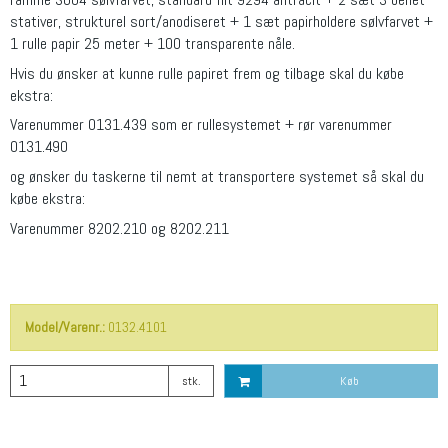
stativer, strukturel sort/anodiseret + 1 sæt papirholdere sølvfarvet +
1 rulle papir 25 meter + 100 transparente nåle.
Hvis du ønsker at kunne rulle papiret frem og tilbage skal du købe
ekstra:
Varenummer 0131.439 som er rullesystemet + rør varenummer
0131.490
og ønsker du taskerne til nemt at transportere systemet så skal du
købe ekstra:
Varenummer 8202.210 og 8202.211
Model/Varenr.:
0132.4101
stk.
Køb