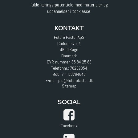
fulde lærings-potentiale med materialer og
uddannelser i topklasse.
KONTAKT
Future Factor ApS
Carlsensvej 4
4600 Køge
Danmark
CVR-nummer: 35 84 25 86
Telefonnr.:
70202054
Mobil nr.:
53764646
E-mail
:
ple@futurefactor.dk
Sitemap
SOCIAL
Facebook