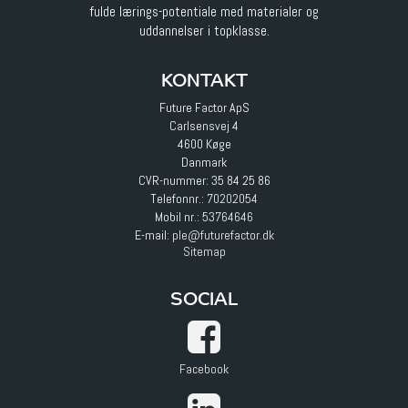
fulde lærings-potentiale med materialer og
uddannelser i topklasse.
KONTAKT
Future Factor ApS
Carlsensvej 4
4600 Køge
Danmark
CVR-nummer: 35 84 25 86
Telefonnr.:
70202054
Mobil nr.:
53764646
E-mail
:
ple@futurefactor.dk
Sitemap
SOCIAL
Facebook