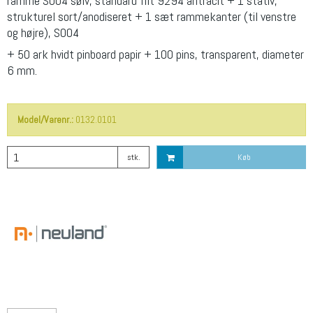
ramme S004 sølv, standard filt 9294 antracit + 1 stativ,
strukturel sort/anodiseret + 1 sæt rammekanter (til venstre
og højre), S004
+ 50 ark hvidt pinboard papir + 100 pins, transparent, diameter
6 mm.
Model/Varenr.:
0132.0101
stk.
Køb