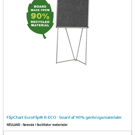
FlipChart EuroFlip® R-ECO - board af 90% genbrugsmaterialer
NEULAND - førende i facilitator materialer