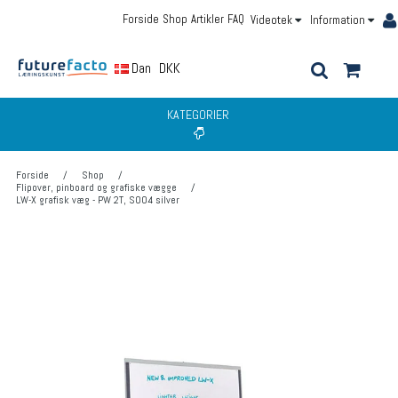
Forside
Shop
Artikler
FAQ
Videotek
Information
Dansk
DKK
KATEGORIER
Forside
/
Shop
/
Flipover, pinboard og grafiske vægge
/
LW-X grafisk væg - PW 2T, S004 silver