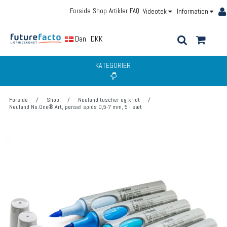
Forside
Shop
Artikler
FAQ
Videotek
Information
Dansk
DKK
KATEGORIER
Forside
/
Shop
/
Neuland tuscher og kridt
/
Neuland No.One® Art, pensel spids 0,5-7 mm, 5 i sæt