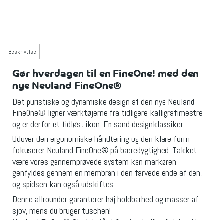
Beskrivelse
Gør hverdagen til en FineOne! med den
nye Neuland FineOne®
Det puristiske og dynamiske design af den nye Neuland
FineOne® ligner værktøjerne fra tidligere kalligrafimestre
og er derfor et tidløst ikon. En sand designklassiker.
Udover den ergonomiske håndtering og den klare form
fokuserer Neuland FineOne® på bæredygtighed. Takket
være vores gennemprøvede system kan markøren
genfyldes gennem en membran i den farvede ende af den,
og spidsen kan også udskiftes.
Denne allrounder garanterer høj holdbarhed og masser af
sjov, mens du bruger tuschen!