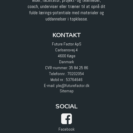
leder, facilitator, projekt- og teamleder,
coach, underviser eller træner til at opnå dit
fulde lærings-potentiale med materialer og
uddannelser i topklasse.
KONTAKT
Future Factor ApS
Carlsensvej 4
4600 Køge
Danmark
CVR-nummer: 35 84 25 86
Telefonnr.:
70202054
Mobil nr.:
53764646
E-mail
:
ple@futurefactor.dk
Sitemap
SOCIAL
Facebook