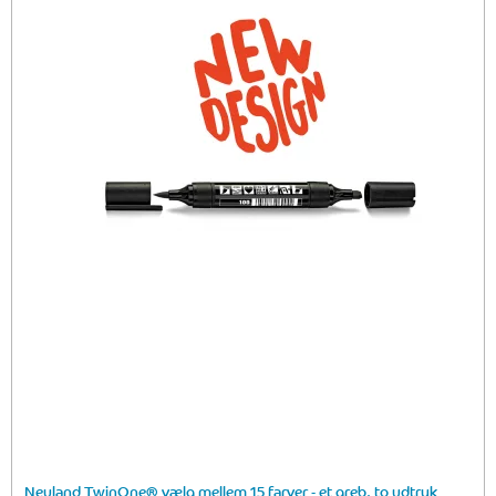
Neuland TwinOne® vælg mellem 15 farver - et greb, to udtryk