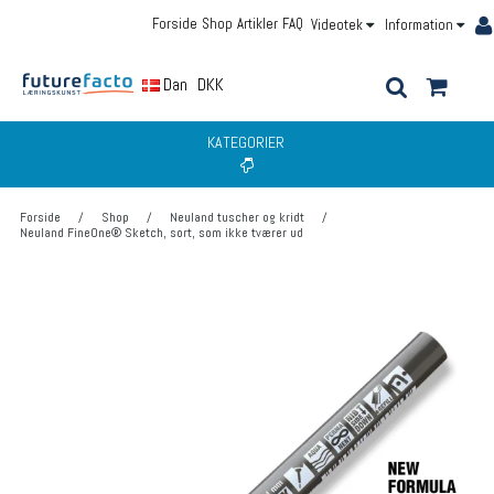
Forside
Shop
Artikler
FAQ
Videotek
Information
Dansk
DKK
KATEGORIER
Forside
/
Shop
/
Neuland tuscher og kridt
/
Neuland FineOne® Sketch, sort, som ikke tværer ud