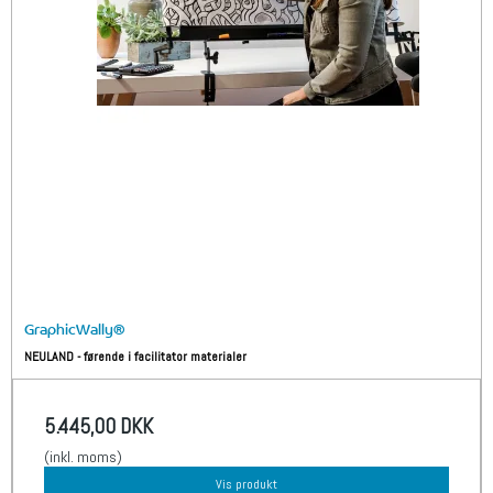
GraphicWally®
NEULAND - førende i facilitator materialer
5.445,00 DKK
(inkl. moms)
Vis produkt