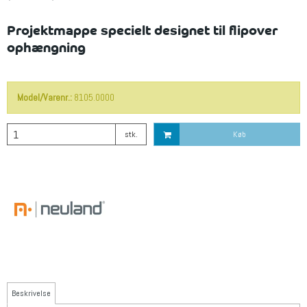
Projektmappe specielt designet til flipover
ophængning
Model/Varenr.:
8105.0000
stk.
Køb
Beskrivelse