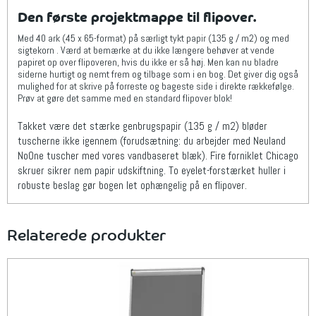
Den første
projektmappe
til
flipover
.
Med 40
ark (
45 x
65
-format)
på
særligt
tykt papir
(
135 g
/
m2)
og
med
sigtekorn
.
Værd at bemærke at du ikke længere behøver at vende
papiret op over flipoveren, hvis du ikke er så høj. Men kan
nu
bladre
siderne
hurtigt og nemt frem og tilbage som i en bog
.
Det
giver dig også
mulighed
for at
skrive på
forreste og bageste
side
i direkte
rækkefølge
.
Prøv
at gøre det samme med en
standard
flipover
blok
!
Takket være
det stærke
genbrugspapir
(135
g /
m2)
bløder
tuscherne ikke
igennem
(
forudsætning
:
du arbejder med
Neuland
NoOne tuscher med
vores
vandbaseret
blæk
)
.
Fire
forniklet
Chicago
skruer
sikrer nem
papir udskiftning
.
To
eyelet
-forstærket
huller i
robuste
beslag gør
bogen
let ophængelig på en flipover.
Relaterede produkter