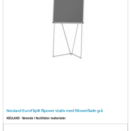
Neuland EuroFlip® flipover stativ med filtoverflade grå
NEULAND - førende i facilitator materialer