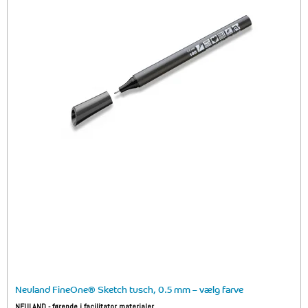
Neuland FineOne® Sketch tusch, 0.5 mm – vælg farve
NEULAND - førende i facilitator materialer