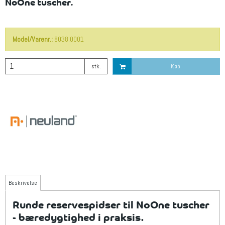
NoOne tuscher.
Model/Varenr.:
8038.0001
stk.
Køb
Beskrivelse
Runde reservespidser til NoOne tuscher
- bæredygtighed i praksis.