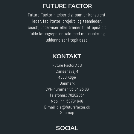
FUTURE FACTOR
Future Factor hjælper dig, som er konsulent,
leder, facilitator, projekt- og teamleder,
coach, underviser eller træner til at opnå dit
fulde lærings-potentiale med materialer og
uddannelser i topklasse.
KONTAKT
Future Factor ApS
Carlsensvej 4
4600 Køge
Danmark
CVR-nummer: 35 84 25 86
Telefonnr.:
70202054
Mobil nr.:
53764646
E-mail
:
ple@futurefactor.dk
Sitemap
SOCIAL