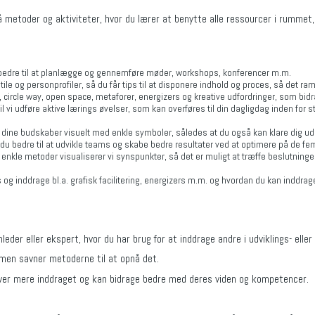
 metoder og aktiviteter, hvor du lærer at benytte alle ressourcer i rummet, 
bedre til at planlægge og gennemføre møder, workshops, konferencer m.m.
stile og personprofiler, så du får tips til at disponere indhold og proces, så det r
circle way, open space, metaforer, energizers og kreative udfordringer, som bidr
 vi udføre aktive lærings øvelser, som kan overføres til din dagligdag inden for 
 dine budskaber visuelt med enkle symboler, således at du også kan klare dig u
r du bedre til at udvikle teams og skabe bedre resultater ved at optimere på de fem
 enkle metoder visualiserer vi synspunkter, så det er muligt at træffe beslutninge
 inddrage bl.a. grafisk facilitering, energizers m.m. og hvordan du kan inddrag
mleder eller ekspert, hvor du har brug for at inddrage andre i udviklings- elle
, men savner metoderne til at opnå det.
liver mere inddraget og kan bidrage bedre med deres viden og kompetencer.