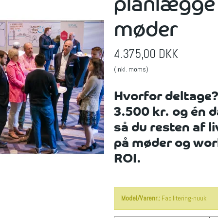
planlægge 
møder
4.375,00 DKK
(inkl. moms)
Hvorfor deltage?
3.500 kr. og én d
så du resten af l
på møder og work
ROI.
Model/Varenr.:
Facilitering-nuuk