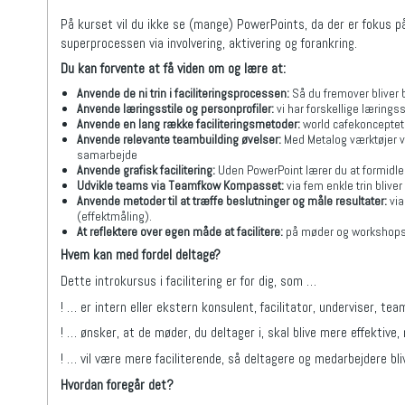
På kurset vil du ikke se (mange) PowerPoints, da der er fokus på
superprocessen via involvering, aktivering og forankring.
Du kan forvente at få viden om og lære at:
Anvende de ni trin i faciliteringsprocessen
:
Så du fremover bliver 
Anvende læringsstile og personprofiler:
vi har forskellige lærings
Anvende en lang række faciliteringsmetoder:
world cafekonceptet, 
Anvende relevante teambuilding øvelser:
Med Metalog værktøjer vil
samarbejde
Anvende grafisk facilitering:
Uden PowerPoint lærer du at formidle
Udvikle teams via Teamfkow Kompasset:
via fem enkle trin blive
Anvende metoder til at træffe beslutninger og måle resultater:
via
(effektmåling).
At reflektere over egen måde at facilitere:
på møder og workshops og
Hvem kan med fordel deltage?
Dette introkursus i facilitering er for dig, som …
! … er intern eller ekstern konsulent, facilitator, underviser, tea
! … ønsker, at de møder, du deltager i, skal blive mere effektive
! … vil være mere faciliterende, så deltagere og medarbejdere b
Hvordan foregår det?