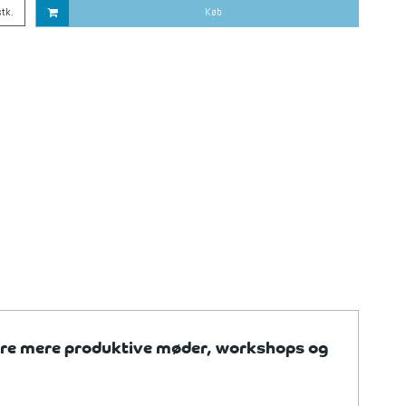
stk.
Køb
litere mere produktive møder, workshops og