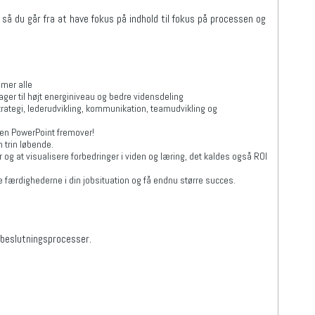
så du går fra at have fokus på indhold til fokus på processen og
ammer alle
ager til højt energiniveau og bedre vidensdeling
strategi, lederudvikling, kommunikation, teamudvikling og
den PowerPoint fremover!
 trin løbende.
r og at visualisere forbedringer i viden og læring, det kaldes også ROI
e færdighederne i din jobsituation og få endnu større succes.
r beslutningsprocesser.