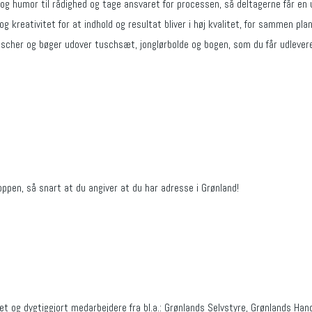
 og humor til rådighed og tage ansvaret for processen, så deltagerne får en 
g kreativitet for at indhold og resultat bliver i høj kvalitet, for sammen plan
tuscher og bøger udover tuschsæt, jonglørbolde og bogen, som du får udleveret,
oppen, så snart at du angiver at du har adresse i Grønland!
 og dygtiggjort medarbejdere fra bl.a.: Grønlands Selvstyre, Grønlands Han