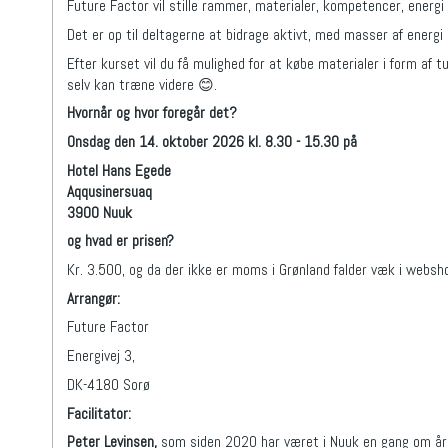
Future Factor vil stille rammer, materialer, kompetencer, energi
Det er op til deltagerne at bidrage aktivt, med masser af energi o
Efter kurset vil du få mulighed for at købe materialer i form af 
selv kan træne videre 😊.
Hvornår og hvor foregår det?
Onsdag den 14. oktober 2026 kl. 8.30 - 15.30 på
Hotel Hans Egede
Aqqusinersuaq
3900 Nuuk
og hvad er prisen?
Kr. 3.500, og da der ikke er moms i Grønland falder væk i websh
Arrangør:
Future Factor
Energivej 3,
DK-4180 Sorø
Facilitator:
Peter Levinsen
,
som siden 2020 har været i Nuuk en gang om året