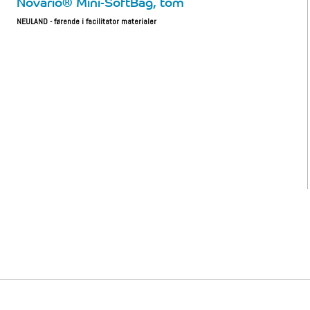
Novario® Mini-SoftBag, tom
NEULAND - førende i facilitator materialer