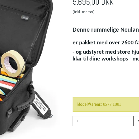
5.695,00 DKK
(inkl. moms)
Denne rummelige Neuland f
er pakket med over 2600 fac
- og udstyret med store hj
klar til dine workshops - m
Model/Varenr.:
0277.1001