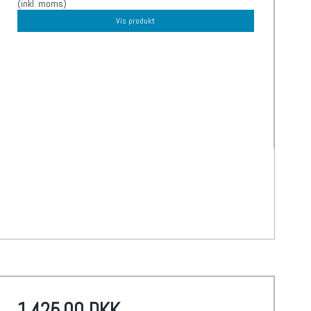
(inkl. moms)
Vis produkt
1.425,00 DKK