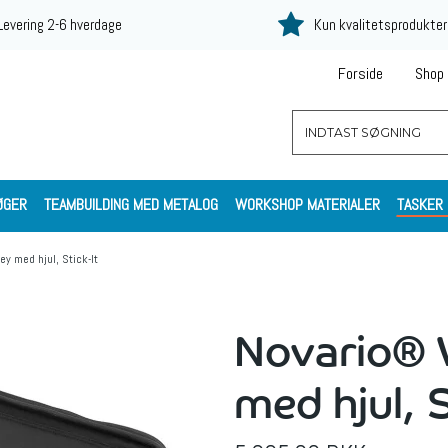
Levering 2-6 hverdage
Kun kvalitetsprodukter
Forside
Shop
ØGER
TEAMBUILDING MED METALOG
WORKSHOP MATERIALER
TASKER
y med hjul, Stick-It
Novario® 
med hjul, S