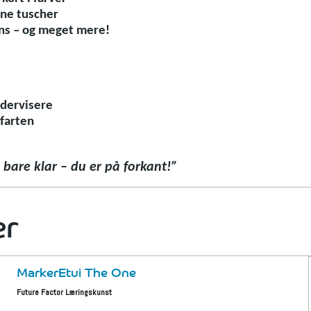
ne tuscher
ins – og meget mere!
ndervisere
farten
 bare klar – du er på forkant!”
er
MarkerEtui The One
Future Factor Læringskunst