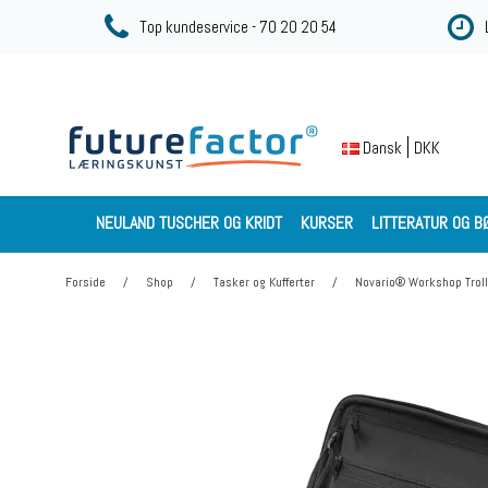
Top kundeservice - 70 20 20 54
DKK
Dansk
NEULAND TUSCHER OG KRIDT
KURSER
LITTERATUR OG B
Forside
/
Shop
/
Tasker og Kufferter
/
Novario® Workshop Trolle