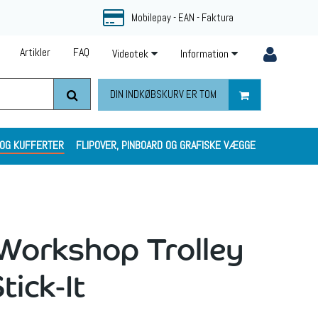
Mobilepay - EAN - Faktura
Artikler
FAQ
Videotek
Information
DIN INDKØBSKURV ER TOM
 OG KUFFERTER
FLIPOVER, PINBOARD OG GRAFISKE VÆGGE
Workshop Trolley
tick-It