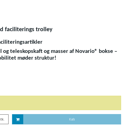
aciliterings trolley
iliteringsartikler
ul og teleskopskaft og masser af Novario® bokse –
obilitet møder struktur!
stk.
Køb