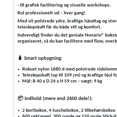
- til grafisk facilitering og visuelle workshops.
Rul professionelt ud – hver gang!
Med sit polstrede ydre, kraftige håndtag og sto
teleskopskaft får du både stil og komfort.
Indvendigt finder du det geniale Novario® bokse
organiseret, så du kan facilitere med flow, overb
🧳
Smart opbygning:
Robust nylon 1680 d med polstrede sidelomme
Teleskopskaft (op til 109 cm) og kraftige hjul f
Mål: B 40 x D 24 x H 59 cm – vægt: 9 kg
📦
Indhold (mere end 2600 dele!):
2 kortbokse, 4 tuschebokse, 2 tilbehørsbokse
600 rektangel, 300 runde og 150 ovale Stick-it 