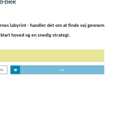
00 DKK
rnes labyrint - handler det om at finde vej gennem
 klart hoved og en snedig strategi.
stk.
Køb