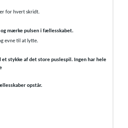
r for hvert skridt.
 og mærke pulsen i fællesskabet.
evne til at lytte.
t stykke af det store puslespil. Ingen har hele
e
ællesskaber opstår.