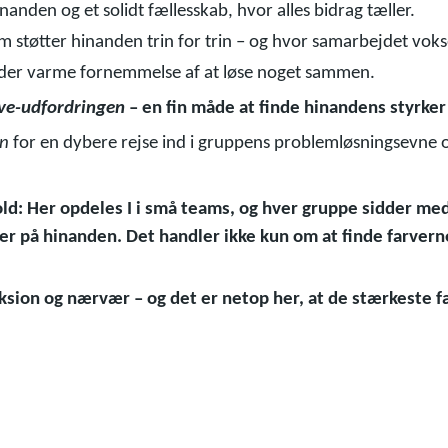
inanden og et solidt fællesskab, hvor alles bidrag tæller.
eam støtter hinanden trin for trin – og hvor samarbejdet vokse
en der varme fornemmelse af at løse noget sammen.
ve-udfordringen
– en fin måde at finde hinandens styrker
en
for en dybere rejse ind i gruppens problemløsningsevne og 
d: Her opdeles I i små teams, og hver gruppe sidder med e
oler på hinanden. Det handler ikke kun om at finde farvern
ksion og nærvær – og det er netop her, at de stærkeste f