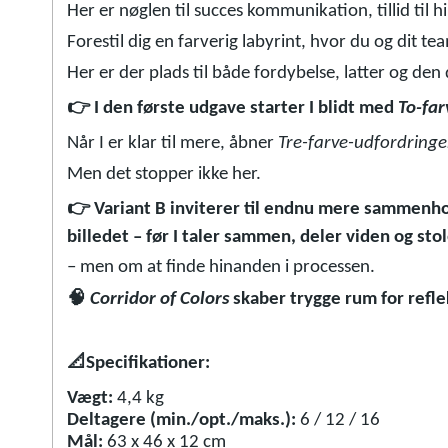
Her er nøglen til succes kommunikation, tillid til h
Forestil dig en farverig labyrint, hvor du og dit t
Her er der plads til både fordybelse, latter og d
👉
I den første udgave starter I blidt med
To-far
Når I er klar til mere, åbner
Tre-farve-udfordring
Men det stopper ikke her.
👉
Variant B inviterer til endnu mere sammenhol
billedet – før I taler sammen, deler viden og st
– men om at finde hinanden i processen.
🧠
Corridor of Colors
skaber trygge rum for refle
📐
Specifikationer:
Vægt:
4,4 kg
Deltagere (min./opt./maks.):
6 / 12 / 16
Mål:
63 x 46 x 12 cm