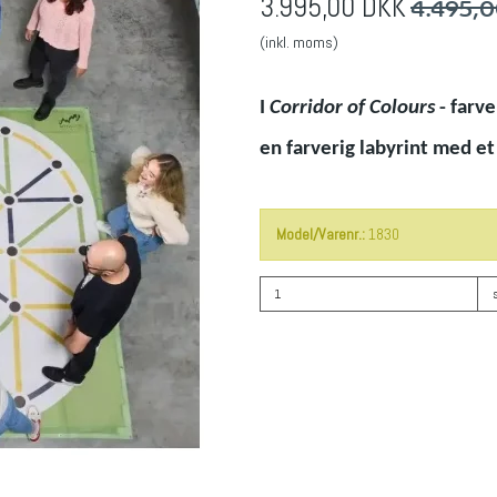
4.495,
3.995,00 DKK
(inkl. moms)
I
Corridor of Colours
- farve
en farverig labyrint med et
Model/Varenr.:
1830