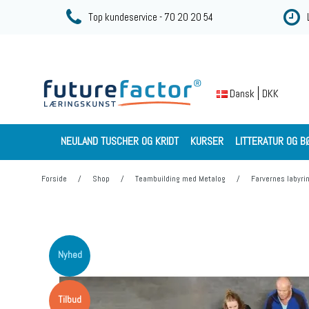
Top kundeservice - 70 20 20 54
DKK
Dansk
NEULAND TUSCHER OG KRIDT
KURSER
LITTERATUR OG B
Forside
/
Shop
/
Teambuilding med Metalog
/
Farvernes labyrint
Nyhed
Tilbud