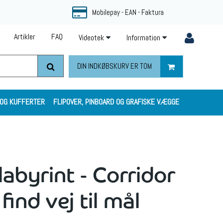
Mobilepay - EAN - Faktura
Artikler
FAQ
Videotek
Information
DIN INDKØBSKURV ER TOM
 OG KUFFERTER
FLIPOVER, PINBOARD OG GRAFISKE VÆGGE
labyrint - Corridor
find vej til mål