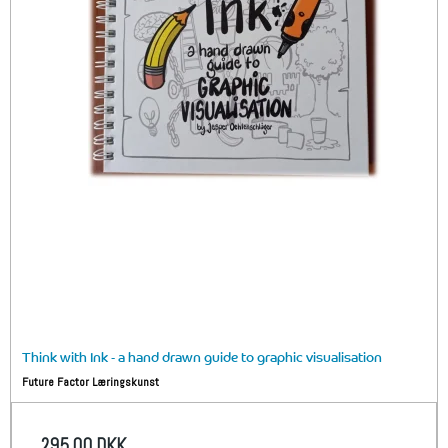
Think with Ink - a hand drawn guide to graphic visualisation
Future Factor Læringskunst
295,00 DKK