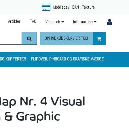
Mobilepay - EAN - Faktura
Artikler
FAQ
Videotek
Information
DIN INDKØBSKURV ER TOM
 OG KUFFERTER
FLIPOVER, PINBOARD OG GRAFISKE VÆGGE
ap Nr. 4 Visual
g & Graphic