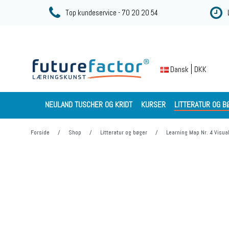
Top kundeservice - 70 20 20 54
DKK
Dansk
NEULAND TUSCHER OG KRIDT
KURSER
LITTERATUR OG B
Forside
/
Shop
/
Litteratur og bøger
/
Learning Map Nr. 4 Visua