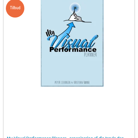
Tilbud
My Visual Performance Planner - organisering af din travle dag