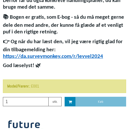
Derfor får du også konkrete handlingsplaner, du kan
bruge med det samme.
📚
Bogen er gratis, som E-bog - så du må meget gerne
dele den med andre, der kunne få glæde af et venligt
puf i den rigtige retning.
👉
Og når du har læst den, vil jeg være rigtig glad for
din tilbagemelding her:
https://da.surveymonkey.com/r/levvel2024
🌿
God læselyst!
Model/Varenr.:
E001
stk.
Køb