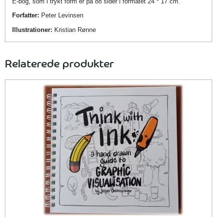
E-bog, som i trykt form er på 88 sider i formatet 24 * 17 cm.
Forfatter:
Peter Levinsen
Illustrationer:
Kristian Rønne
Relaterede produkter