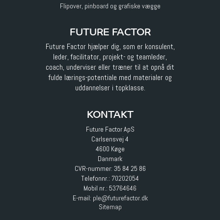
Flipover, pinboard og grafiske vægge
FUTURE FACTOR
Future Factor hjælper dig, som er konsulent,
leder, facilitator, projekt- og teamleder,
coach, underviser eller træner til at opnå dit
fulde lærings-potentiale med materialer og
uddannelser i topklasse.
KONTAKT
Future Factor ApS
Carlsensvej 4
4600 Køge
Danmark
CVR-nummer: 35 84 25 86
Telefonnr.:
70202054
Mobil nr.:
53764646
E-mail
:
ple@futurefactor.dk
Sitemap