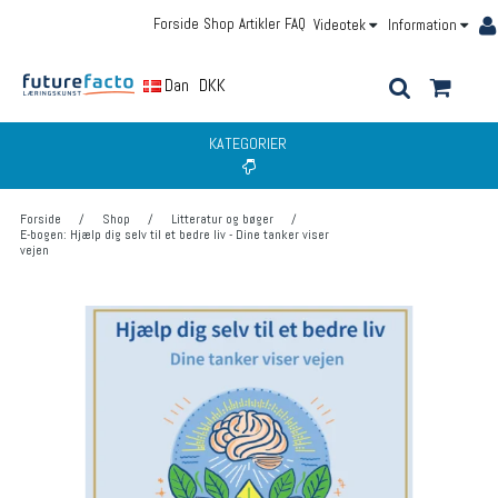
Forside
Shop
Artikler
FAQ
Videotek
Information
Dansk
DKK
KATEGORIER
Forside
/
Shop
/
Litteratur og bøger
/
E-bogen: Hjælp dig selv til et bedre liv - Dine tanker viser
vejen