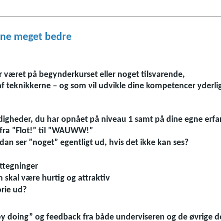
tegne meget bedre
 har været på begynderkurset eller noget tilsvarende,
f teknikkerne – og som vil udvikle dine kompetencer yderli
rdigheder, du har opnået på niveau 1 samt på dine egne erfari
– fra ”Flot!” til ”WAUWW!”
dan ser ”noget” egentligt ud, hvis det ikke kan ses?
kttegninger
skal være hurtig og attraktiv
orie ud?
by doing” og feedback fra både underviseren og de øvrige del