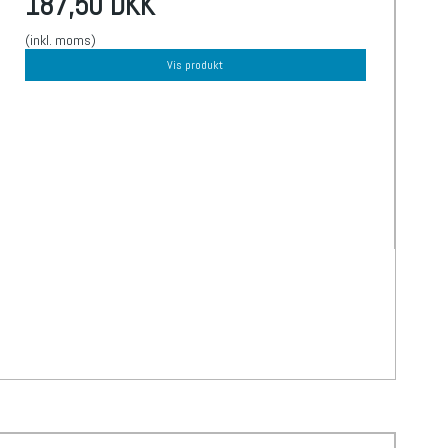
187,50 DKK
(inkl. moms)
Vis produkt