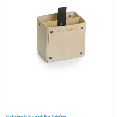
Markerbox M Novario® Eco til NoOne