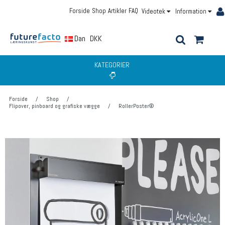
Forside
Shop
Artikler
FAQ
Videotek
Information
Dansk
DKK
KATEGORIER
Forside
/
Shop
/
Flipover, pinboard og grafiske vægge
/
RollerPoster®