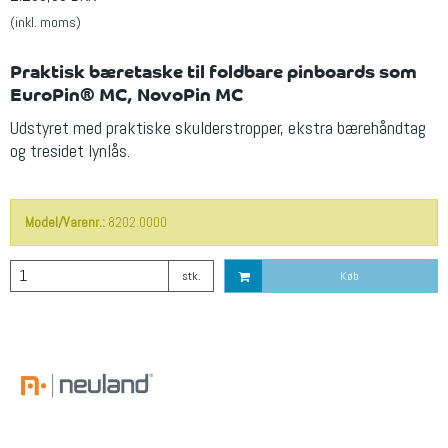
(inkl. moms)
Praktisk bæretaske til foldbare pinboards som
EuroPin® MC, NovoPin MC
Udstyret med praktiske skulderstropper, ekstra bærehåndtag
og tresidet lynlås.
Model/Varenr.:
8202.0000
stk.
Køb