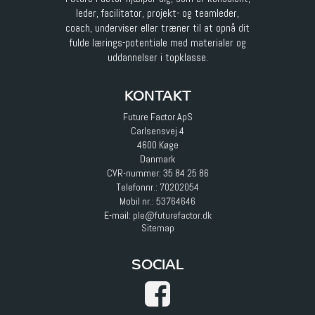
leder, facilitator, projekt- og teamleder,
coach, underviser eller træner til at opnå dit
fulde lærings-potentiale med materialer og
uddannelser i topklasse.
KONTAKT
Future Factor ApS
Carlsensvej 4
4600 Køge
Danmark
CVR-nummer: 35 84 25 86
Telefonnr.:
70202054
Mobil nr.:
53764646
E-mail
:
ple@futurefactor.dk
Sitemap
SOCIAL