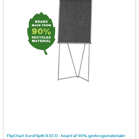
FlipChart EuroFlip® R-ECO - board af 90% genbrugsmaterialer