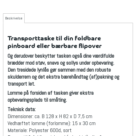
Beskrivelse
Transporttaske til din foldbare
pinboard eller bærbare flipover
Og derudover beskytter tasken også dine værdifulde
brædder mod støv, snavs og sollys under opbevaring.
Den tresidede lynlås gør sammen med den robuste
skulderrem og det ekstra bærehåndtag (af)pakning og
transport let.
Lomme på forsiden af tasken giver ekstra
opbevaringsplads til småting.
Teknisk data:
Dimensioner: ca. B 128 x H 82 x D 7,5 cm
Vedhæftet lomme (forlomme): 15 x 30 cm
Materiale: Polyester 600d, sort