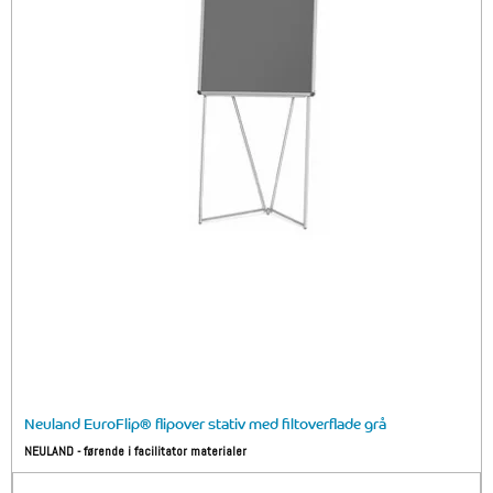
Neuland EuroFlip® flipover stativ med filtoverflade grå
NEULAND - førende i facilitator materialer