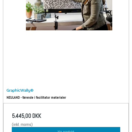
GraphicWally®
NEULAND - førende i facilitator materialer
5.445,00 DKK
(inkl. moms)
Vis produkt