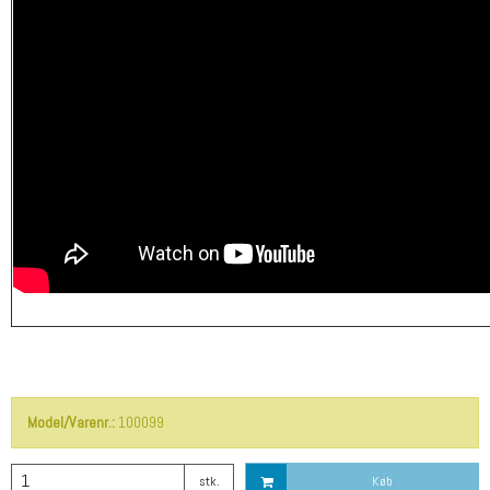
Model/Varenr.:
100099
stk.
Køb