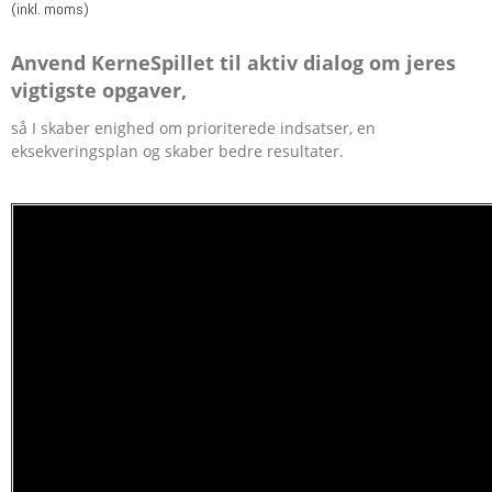
(inkl. moms)
Anvend KerneSpillet til aktiv dialog om jeres
vigtigste opgaver,
så I skaber enighed om prioriterede indsatser, en
eksekveringsplan og skaber bedre resultater.