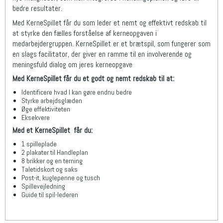
bedre resultater.
Med KerneSpillet får du som leder et nemt og effektivt redskab til
at styrke den fælles forståelse af kerneopgaven i
medarbejdergruppen. KerneSpillet er et brætspil, som fungerer som
en slags facilitator, der giver en ramme til en involverende og
meningsfuld dialog om jeres kerneopgave
Med KerneSpillet får du et godt og nemt redskab til at:
Identificere hvad I kan gøre endnu bedre
Styrke arbejdsglæden
Øge effektiviteten
Eksekvere
Med et KerneSpillet får du:
1 spilleplade
2 plakater til Handleplan
8 brikker og en terning
Taletidskort og saks
Post-it, kuglepenne og tusch
Spillevejledning
Guide til spil-lederen