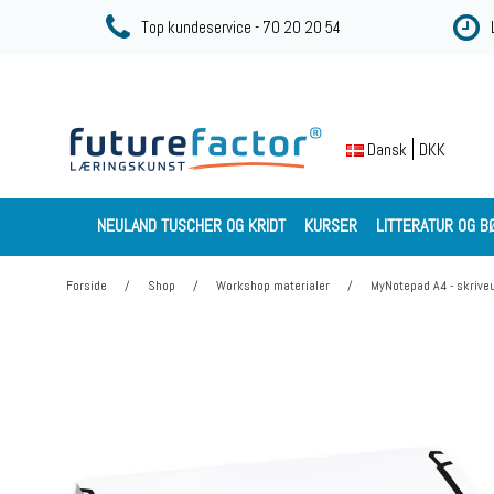
Top kundeservice - 70 20 20 54
DKK
Dansk
NEULAND TUSCHER OG KRIDT
KURSER
LITTERATUR OG B
Forside
/
Shop
/
Workshop materialer
/
MyNotepad A4 - skrive