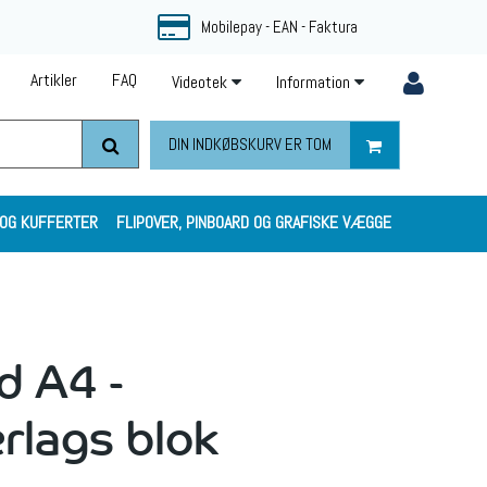
Mobilepay - EAN - Faktura
Artikler
FAQ
Videotek
Information
DIN INDKØBSKURV ER TOM
 OG KUFFERTER
FLIPOVER, PINBOARD OG GRAFISKE VÆGGE
 A4 -
rlags blok