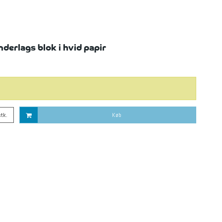
erlags blok i hvid papir
stk.
Køb