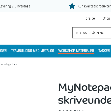
Levering 2-6 hverdage
Kun kvalitetsprodukter
Forside
Shop
ØGER
TEAMBUILDING MED METALOG
WORKSHOP MATERIALER
TASKER
underlags blok
MyNotepad
skriveunde