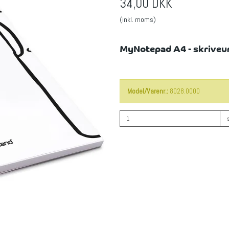
34,00 DKK
(inkl. moms)
MyNotepad A4 - skriveund
Model/Varenr.:
8028.0000