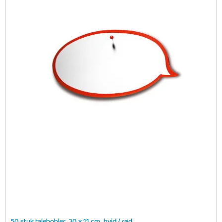
50 styk talebobler, 20 x 11 cm, hvid / rød