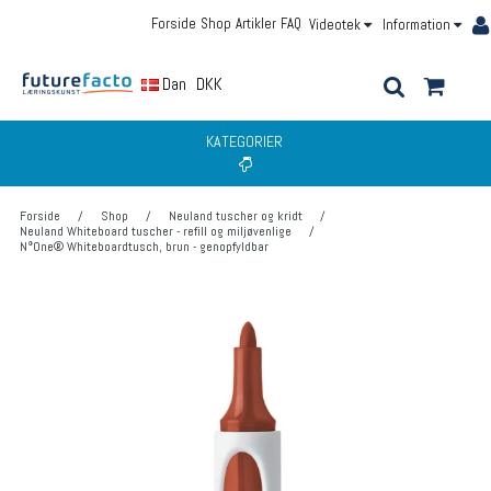
Forside
Shop
Artikler
FAQ
Videotek
Information
Dansk
DKK
KATEGORIER
Forside
/
Shop
/
Neuland tuscher og kridt
/
Neuland Whiteboard tuscher - refill og miljøvenlige
/
N°One® Whiteboardtusch, brun - genopfyldbar