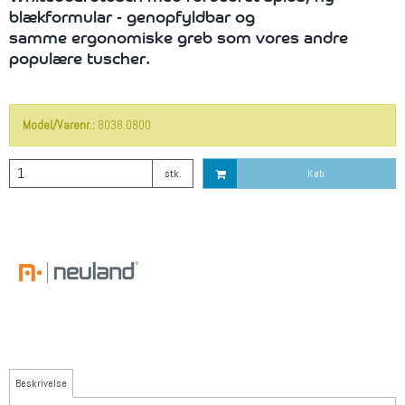
blækformular - genopfyldbar og
samme ergonomiske greb som vores andre
populære tuscher
.
Model/Varenr.:
8038.0800
stk.
Køb
Beskrivelse