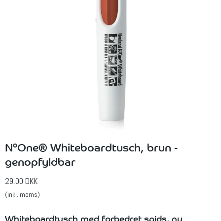
N°One® Whiteboardtusch, brun -
genopfyldbar
29,00 DKK
(inkl. moms)
Whiteboardtusch med forbedret spids, ny