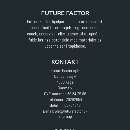
FUTURE FACTOR
Future Factor hjælper dig, som er konsulent,
leder, facilitator, projekt- og teamleder,
coach, underviser eller træner til at opnå dit
fulde lærings-potentiale med materialer og
uddannelser i topklasse.
KONTAKT
Future Factor ApS
Carlsensvej 4
4600 Køge
Danmark
CVR-nummer: 35 84 25 86
Telefonnr.:
70202054
Mobil nr.:
53764646
E-mail
:
ple@futurefactor.dk
Sitemap