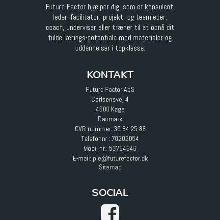
Future Factor hjælper dig, som er konsulent,
leder, facilitator, projekt- og teamleder,
coach, underviser eller træner til at opnå dit
fulde lærings-potentiale med materialer og
uddannelser i topklasse.
KONTAKT
Future Factor ApS
Carlsensvej 4
4600 Køge
Danmark
CVR-nummer: 35 84 25 86
Telefonnr.:
70202054
Mobil nr.:
53764646
E-mail
:
ple@futurefactor.dk
Sitemap
SOCIAL