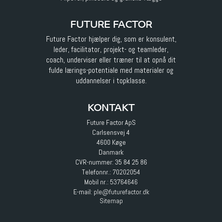
FUTURE FACTOR
Future Factor hjælper dig, som er konsulent,
leder, facilitator, projekt- og teamleder,
coach, underviser eller træner til at opnå dit
fulde lærings-potentiale med materialer og
uddannelser i topklasse.
KONTAKT
Future Factor ApS
Carlsensvej 4
4600 Køge
Danmark
CVR-nummer: 35 84 25 86
Telefonnr.:
70202054
Mobil nr.:
53764646
E-mail
:
ple@futurefactor.dk
Sitemap