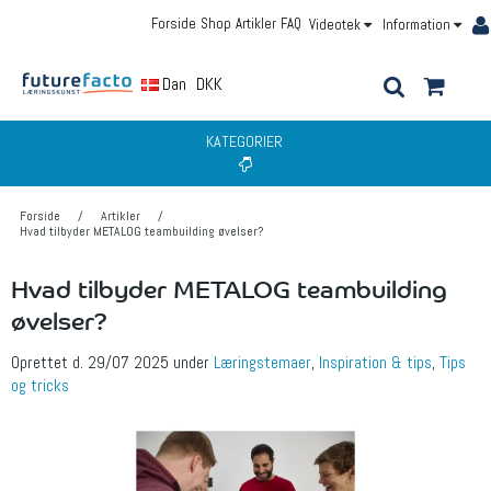
Forside
Shop
Artikler
FAQ
Videotek
Information
Dansk
DKK
KATEGORIER
Forside
/
Artikler
/
Hvad tilbyder METALOG teambuilding øvelser?
Hvad tilbyder METALOG teambuilding
øvelser?
Oprettet d.
29/07 2025
under
Læringstemaer
,
Inspiration & tips
,
Tips
og tricks