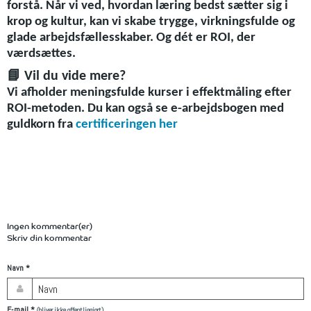
forstå. Når vi ved, hvordan læring bedst sætter sig i
krop og kultur, kan vi skabe trygge, virkningsfulde og
glade arbejdsfællesskaber. Og dét er ROI, der
værdsættes.
📘
Vil du vide mere?
Vi afholder meningsfulde kurser i effektmåling efter
ROI-metoden. Du kan også se e-arbejdsbogen med
guldkorn fra
certificeringen her
Ingen kommentar(er)
Skriv din kommentar
Navn
*
E-mail
*
(bliver ikke offentliggjort)