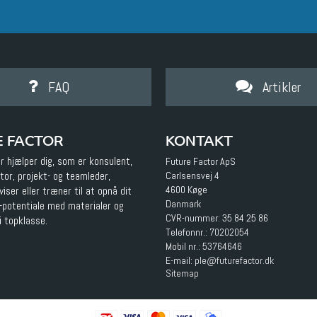
FAQ
Artikler
E FACTOR
KONTAKT
r hjælper dig, som er konsulent,
Future Factor ApS
tator, projekt- og teamleder,
Carlsensvej 4
4600 Køge
iser eller træner til at opnå dit
Danmark
s-potentiale med materialer og
CVR-nummer: 35 84 25 86
i topklasse.
Telefonnr.:
70202054
Mobil nr.:
53764646
E-mail
:
ple@futurefactor.dk
Sitemap