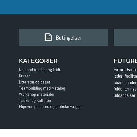
Betingelser
KATEGORIER
FUTUR
Future Facto
Neuland tuscher og kridt
Kurser
leder, facili
Litteratur og bøger
coach, underv
Teambuilding med Metalog
fulde læring
Workshop materialer
uddannelser 
Tasker og Kufferter
Flipover, pinboard og grafiske vægge