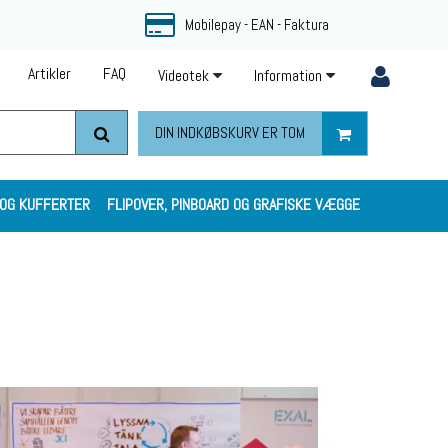
Mobilepay - EAN - Faktura
Artikler
FAQ
Videotek
Information
DIN INDKØBSKURV ER TOM
 OG KUFFERTER
FLIPOVER, PINBOARD OG GRAFISKE VÆGGE