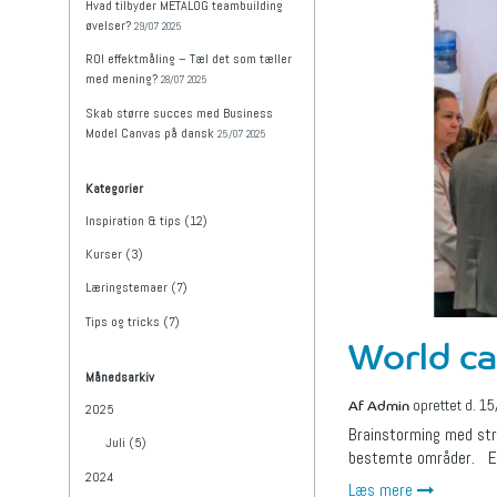
Hvad tilbyder METALOG teambuilding
øvelser?
29/07 2025
ROI effektmåling – Tæl det som tæller
med mening?
28/07 2025
Skab større succes med Business
Model Canvas på dansk
25/07 2025
Kategorier
Inspiration & tips (12)
Kurser (3)
Læringstemaer (7)
Tips og tricks (7)
World ca
Månedsarkiv
Af
Admin
oprettet d.
15
2025
Brainstorming med stru
Juli (5)
bestemte områder. Er
2024
Læs mere