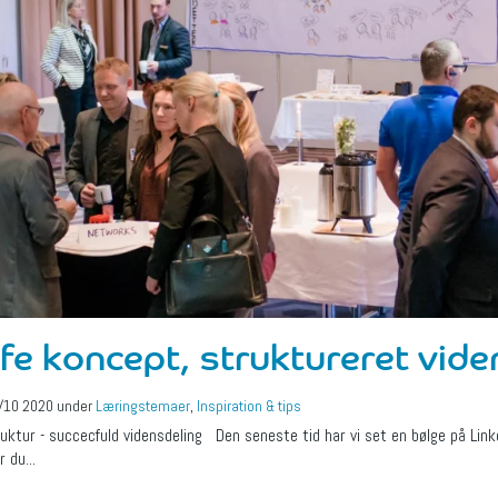
fe koncept, struktureret vide
/10 2020
under
Læringstemaer
,
Inspiration & tips
ktur - succecfuld vidensdeling Den seneste tid har vi set en bølge på Link
 du...