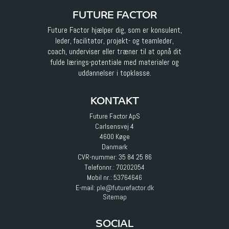
FUTURE FACTOR
Future Factor hjælper dig, som er konsulent,
leder, facilitator, projekt- og teamleder,
coach, underviser eller træner til at opnå dit
fulde lærings-potentiale med materialer og
uddannelser i topklasse.
KONTAKT
Future Factor ApS
Carlsensvej 4
4600 Køge
Danmark
CVR-nummer: 35 84 25 86
Telefonnr.:
70202054
Mobil nr.:
53764646
E-mail
:
ple@futurefactor.dk
Sitemap
SOCIAL