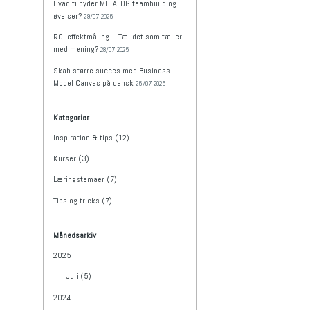
Hvad tilbyder METALOG teambuilding
øvelser?
29/07 2025
ROI effektmåling – Tæl det som tæller
med mening?
28/07 2025
Skab større succes med Business
Model Canvas på dansk
25/07 2025
Kategorier
Inspiration & tips (12)
Kurser (3)
Læringstemaer (7)
Tips og tricks (7)
Månedsarkiv
2025
Juli (5)
2024