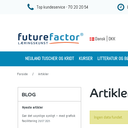
Top kundeservice - 70 20 20 54
DKK
Dansk
NEULAND TUSCHER OG KRIDT
KURSER
LITTERATUR OG B
Forside
/
Artikler
Artikle
BLOG
Nyeste artikler
Gør det usynlige synligt – med grafisk
Ingen data fundet.
facilitering
29/07 2025