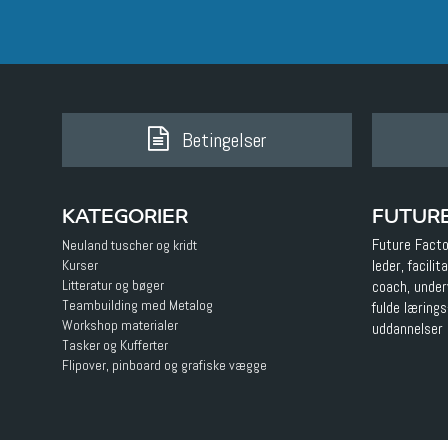
Betingelser
KATEGORIER
FUTUR
Future Facto
Neuland tuscher og kridt
Kurser
leder, facili
Litteratur og bøger
coach, underv
Teambuilding med Metalog
fulde læring
Workshop materialer
uddannelser 
Tasker og Kufferter
Flipover, pinboard og grafiske vægge