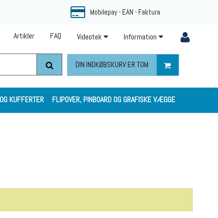
Mobilepay - EAN - Faktura
Artikler
FAQ
Videotek
Information
DIN INDKØBSKURV ER TOM
 OG KUFFERTER
FLIPOVER, PINBOARD OG GRAFISKE VÆGGE