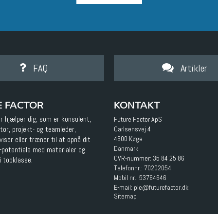
FAQ
Artikler
E FACTOR
KONTAKT
r hjælper dig, som er konsulent,
Future Factor ApS
tator, projekt- og teamleder,
Carlsensvej 4
4600 Køge
iser eller træner til at opnå dit
Danmark
s-potentiale med materialer og
CVR-nummer: 35 84 25 86
i topklasse.
Telefonnr.:
70202054
Mobil nr.:
53764646
E-mail
:
ple@futurefactor.dk
Sitemap