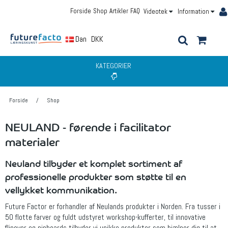
Forside
Shop
Artikler
FAQ
Videotek
Information
Dansk
DKK
KATEGORIER
Forside
/
Shop
NEULAND - førende i facilitator
materialer
Neuland tilbyder et komplet sortiment af
professionelle produkter som støtte til en
vellykket kommunikation.
Future Factor er forhandler af Neulands produkter i Norden. Fra tusser i
50 flotte farver og fuldt udstyret workshop-kufferter, til innovative
flipover og pinboards tilbyder vi unikke produkter som hjælper dig til at