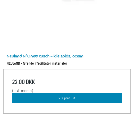
Neuland N°One® tusch – kile spids, ocean
NEULAND - førende i facilitator materialer
22,00 DKK
(inkl. moms)
Vis produkt