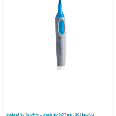
Neuland No.One® Art, brush nib 0.5-7 mm, 302 lyse blå