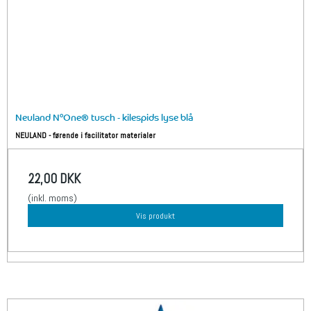
Neuland N°One® tusch - kilespids lyse blå
NEULAND - førende i facilitator materialer
22,00 DKK
(inkl. moms)
Vis produkt